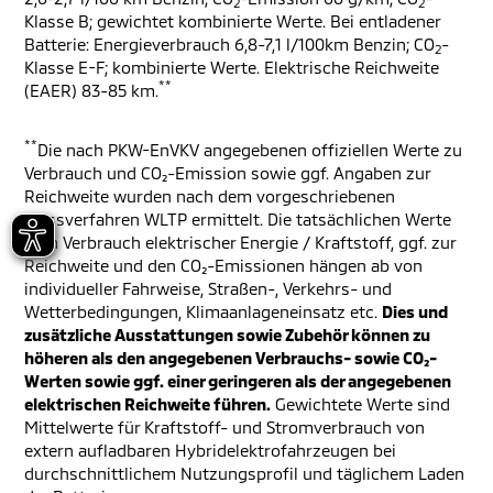
2
2
Klasse B; gewichtet kombinierte Werte. Bei entladener
Batterie: Energieverbrauch 6,8-7,1 l/100km Benzin; CO
-
2
Klasse E-F; kombinierte Werte. Elektrische Reichweite
**
(EAER) 83-85 km.
**
Die nach PKW-EnVKV angegebenen offiziellen Werte zu
Verbrauch und CO₂-Emission sowie ggf. Angaben zur
Reichweite wurden nach dem vorgeschriebenen
Messverfahren WLTP ermittelt. Die tatsächlichen Werte
zum Verbrauch elektrischer Energie / Kraftstoff, ggf. zur
Reichweite und den CO₂-Emissionen hängen ab von
individueller Fahrweise, Straßen-, Verkehrs- und
Wetterbedingungen, Klimaanlageneinsatz etc.
Dies und
zusätzliche Ausstattungen sowie Zubehör können zu
höheren als den angegebenen Verbrauchs- sowie CO₂-
Werten sowie ggf. einer geringeren als der angegebenen
elektrischen Reichweite führen.
Gewichtete Werte sind
Mittelwerte für Kraftstoff- und Stromverbrauch von
extern aufladbaren Hybridelektrofahrzeugen bei
durchschnittlichem Nutzungsprofil und täglichem Laden