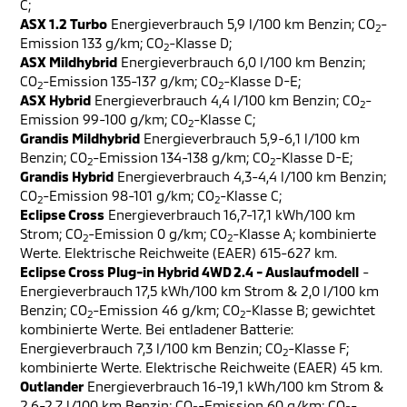
C;
ASX 1.2 Turbo
Energieverbrauch 5,9 l/100 km Benzin; CO
-
2
Emission 133 g/km; CO
-Klasse D;
2
ASX Mildhybrid
Energieverbrauch 6,0 l/100 km Benzin;
CO
-Emission 135-137 g/km; CO
-Klasse D-E;
2
2
ASX Hybrid
Energieverbrauch 4,4 l/100 km Benzin; CO
-
2
Emission 99-100 g/km; CO
-Klasse C;
2
Grandis Mildhybrid
Energieverbrauch 5,9-6,1 l/100 km
Benzin; CO
-Emission 134-138 g/km; CO
-Klasse D-E;
2
2
Grandis Hybrid
Energieverbrauch 4,3-4,4 l/100 km Benzin;
CO
-Emission 98-101 g/km; CO
-Klasse C;
2
2
Eclipse Cross
Energieverbrauch 16,7-17,1 kWh/100 km
Strom; CO
-Emission 0 g/km; CO
-Klasse A; kombinierte
2
2
Werte. Elektrische Reichweite (EAER) 615-627 km.
Eclipse Cross Plug-in Hybrid 4WD 2.4 - Auslaufmodell
-
Energieverbrauch 17,5 kWh/100 km Strom & 2,0 l/100 km
Benzin; CO
-Emission 46 g/km; CO
-Klasse B; gewichtet
2
2
kombinierte Werte. Bei entladener Batterie:
Energieverbrauch 7,3 l/100 km Benzin; CO
-Klasse F;
2
kombinierte Werte. Elektrische Reichweite (EAER) 45 km.
Outlander
Energieverbrauch 16-19,1 kWh/100 km Strom &
2,6-2,7 l/100 km Benzin; CO
-Emission 60 g/km; CO
-