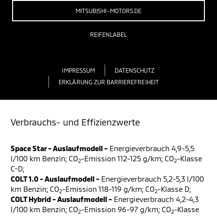
MITSUBISHI-MOTORS.DE
REIFENLABEL
IMPRESSUM
DATENSCHUTZ
ERKLÄRUNG ZUR BARRIEREFREIHEIT
Verbrauchs- und Effizienzwerte
Space Star - Auslaufmodell -
Energieverbrauch 4,9-5,5
l/100 km Benzin; CO
-Emission 112-125 g/km; CO
-Klasse
2
2
C-D;
COLT 1.0 - Auslaufmodell -
Energieverbrauch 5,2-5,3 l/100
km Benzin; CO
-Emission 118-119 g/km; CO
-Klasse D;
2
2
COLT Hybrid - Auslaufmodell -
Energieverbrauch 4,2-4,3
l/100 km Benzin; CO
-Emission 96-97 g/km; CO
-Klasse
2
2