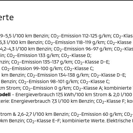
erte
9-5,5 l/100 km Benzin; CO
-Emission 112-125 g/km; CO
-Klas
2
2
,3 l/100 km Benzin; CO
-Emission 118-119 g/km; CO
-Klasse 
2
2
,2-4,3 l/100 km Benzin; CO
-Emission 96-97 g/km; CO
-Klas
2
2
in; CO
-Emission 133 g/km; CO
-Klasse D;
2
2
nzin; CO
-Emission 135-137 g/km; CO
-Klasse D-E;
2
2
; CO
-Emission 99-100 g/km; CO
-Klasse C;
2
2
0 km Benzin; CO
-Emission 134-138 g/km; CO
-Klasse D-E;
2
2
 Benzin; CO
-Emission 98-101 g/km; CO
-Klasse C;
2
2
 km Strom; CO
-Emission 0 g/km; CO
-Klasse A; kombinierte 
2
2
odell
- Energieverbrauch 17,5 kWh/100 km Strom & 2,0 l/100
erie: Energieverbrauch 7,3 l/100 km Benzin; CO
-Klasse F; k
2
trom & 2,6-2,7 l/100 km Benzin; CO
-Emission 60 g/km; CO
2
2
00km Benzin; CO
-Klasse E-F; kombinierte Werte. Elektrische
2