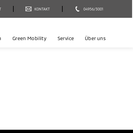
T
KONTAKT
04956/3001
n
Green Mobility
Service
Über uns